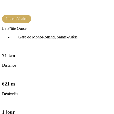
English
(
Anglais
)
Intermédiaire
La P’tite Ourse
Gare de Mont-Rolland, Sainte-Adèle
71 km
Distance
621 m
Dénivelé+
1 jour