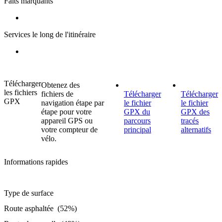
Faits marquants
Services le long de l'itinéraire
Télécharger
Obtenez des
les fichiers
fichiers de
Télécharger
Télécharger
GPX
navigation étape par
le fichier
le fichier
étape pour votre
GPX du
GPX des
appareil GPS ou
parcours
tracés
votre compteur de
principal
alternatifs
vélo.
Informations rapides
Type de surface
Route asphaltée (52%)