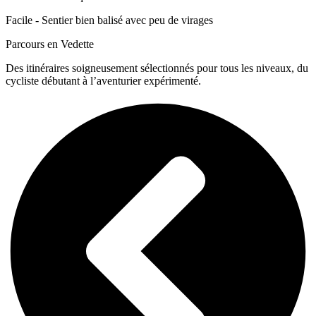
Facile - Sentier bien balisé avec peu de virages
Parcours en Vedette
Des itinéraires soigneusement sélectionnés pour tous les niveaux, du
cycliste débutant à l’aventurier expérimenté.
Très
Intermédiaire
Intermédiaire
Difficile
Très
Très
Difficile
facile
Difficile
Le P’tit
La P’tite
La P’tite
La
La
La
Narval
Ourse
Boréale
Retraite
Monroe
Grande
de
Boréale
31.5 km
71 km
l’Ouest
106 km
411 m
621 m
13 km
1168 m
269 km
94 m
154 km
2777 m
1494 m