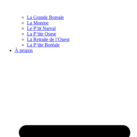
La Grande Boreale
La Monroe
Le P’tit Narval
La P’tite Ourse
La Retraite de l’Ouest
La P’tite Boréale
À propos